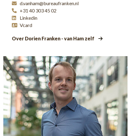
d.vanham@bureaufranken.nl
+31 40 303 45 02
Linkedin
Vcard
Over Dorien Franken - van Ham zelf