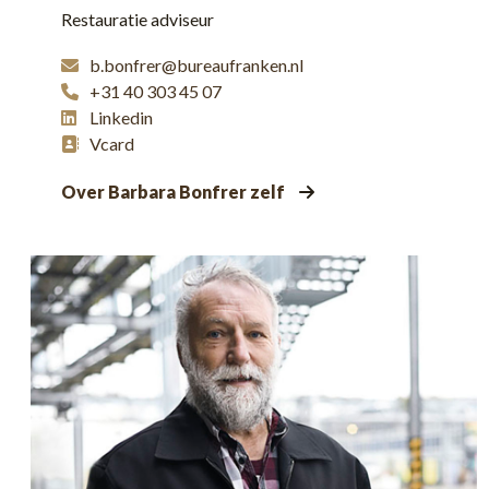
Restauratie adviseur
b.bonfrer@bureaufranken.nl
+31 40 303 45 07
Linkedin
Vcard
Over Barbara Bonfrer zelf