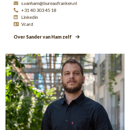
s.vanham@bureaufranken.nl
+31 40 303 45 18
Linkedin
Vcard
Over Sander van Ham zelf