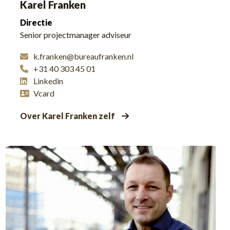
Karel Franken
Directie
Senior projectmanager adviseur
k.franken@bureaufranken.nl
+31 40 303 45 01
Linkedin
Vcard
Over Karel Franken zelf