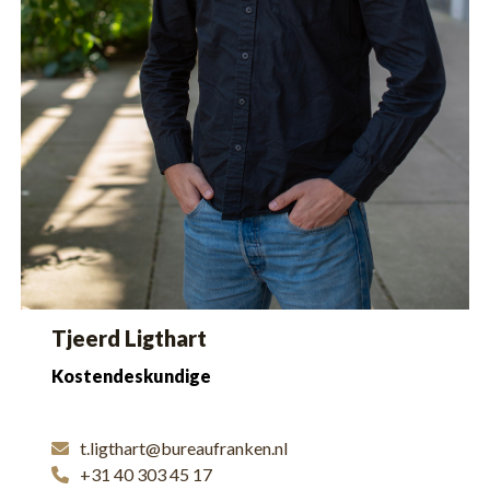
Tjeerd Ligthart
Kostendeskundige
t.ligthart@bureaufranken.nl
+31 40 303 45 17