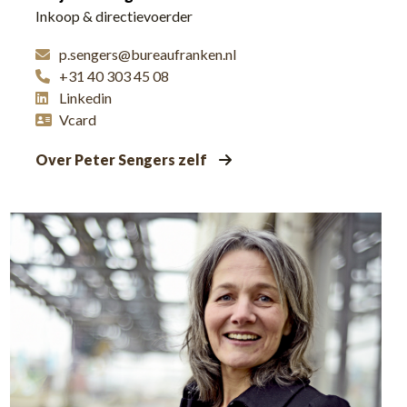
Inkoop & directievoerder
p.sengers@bureaufranken.nl
+31 40 303 45 08
Linkedin
Vcard
Over Peter Sengers zelf