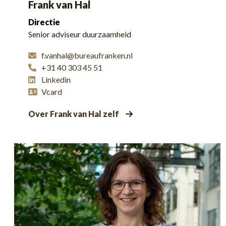
Frank van Hal
Directie
Senior adviseur duurzaamheid
f.vanhal@bureaufranken.nl
+31 40 303 45 51
Linkedin
Vcard
Over Frank van Hal zelf