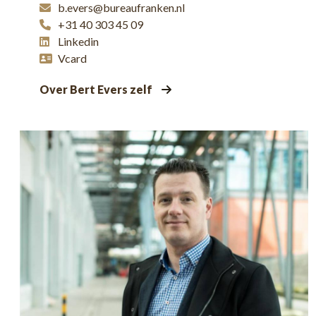
b.evers@bureaufranken.nl
+31 40 303 45 09
Linkedin
Vcard
Over Bert Evers zelf