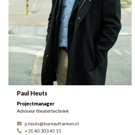
Paul Heuts
Projectmanager
Adviseur theatertechniek
p.heuts@bureaufranken.nl
+31 40 303 45 15