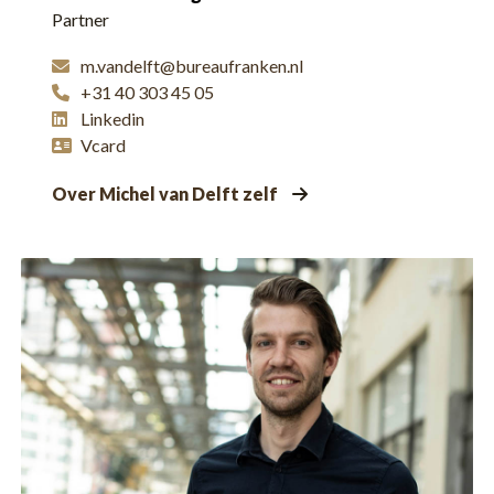
Partner
m.vandelft@bureaufranken.nl
+31 40 303 45 05
Linkedin
Vcard
Over Michel van Delft zelf