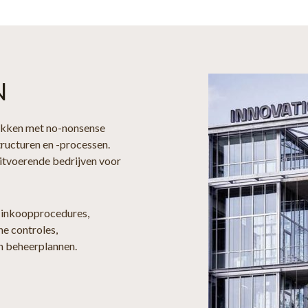
N
ukken met no-nonsense
ructuren en -processen.
uitvoerende bedrijven voor
 inkoopprocedures,
he controles,
en beheerplannen.