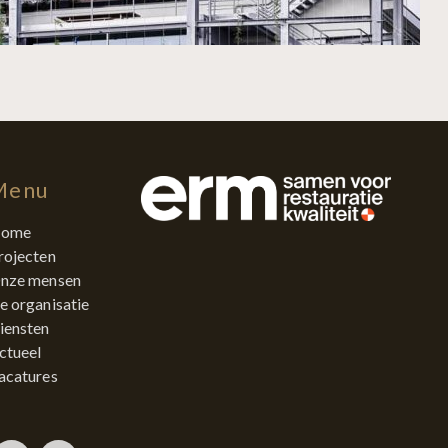
Menu
ome
rojecten
nze mensen
e organisatie
iensten
ctueel
acatures