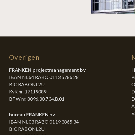
Overigen
FRANKEN projectmanagement bv
H
IBAN NL64 RABO 0113 5786 28
P
BIC RABONL2U
O
KvK nr. 17119089
D
BTW nr. 8096.30.734.B.01
D
A
V
bureau FRANKEN bv
IBAN NL03 RABO 0119 3865 34
BIC RABONL2U