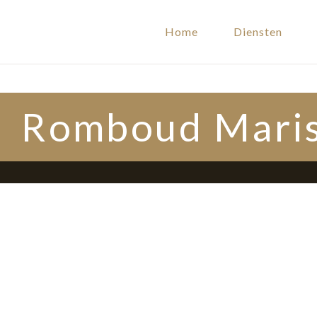
Home
Diensten
Romboud Mari