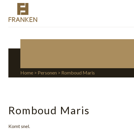
Home
>
Personen
> Romboud Maris
Romboud Maris
Komt snel.