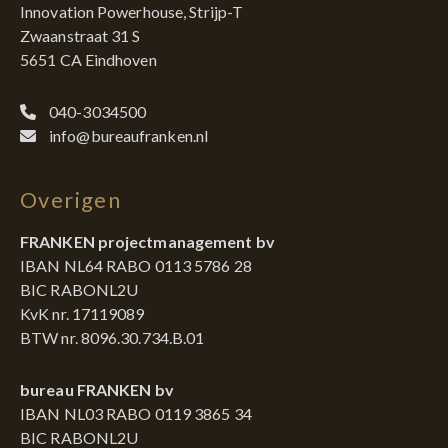
Innovation Powerhouse, Strijp-T
Zwaanstraat 31 S
5651 CA Eindhoven
040-3034500
info@bureaufranken.nl
Overigen
FRANKEN projectmanagement bv
IBAN NL64 RABO 0113 5786 28
BIC RABONL2U
KvK nr. 17119089
BTW nr. 8096.30.734.B.01
bureau FRANKEN bv
IBAN NL03 RABO 0119 3865 34
BIC RABONL2U