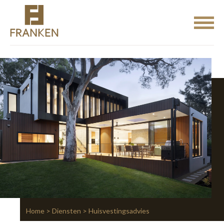
Home
>
Diensten
> Huisvestingsadvies