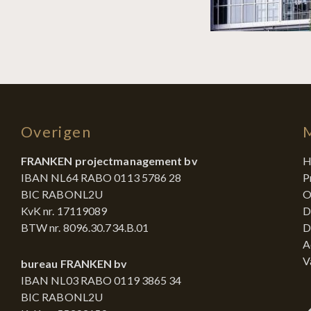
Overigen
FRANKEN projectmanagement bv
H
IBAN NL64 RABO 0113 5786 28
P
BIC RABONL2U
O
KvK nr. 17119089
D
BTW nr. 8096.30.734.B.01
D
A
V
bureau FRANKEN bv
IBAN NL03 RABO 0119 3865 34
BIC RABONL2U