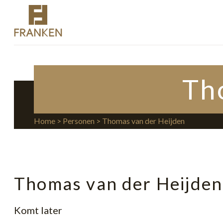
Th
Home
>
Personen
> Thomas van der Heijden
Thomas van der Heijden
Komt later