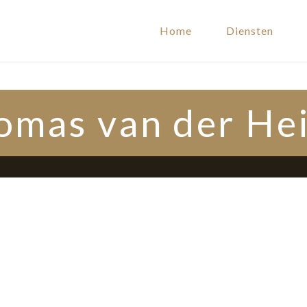
Home
Diensten
omas van der He