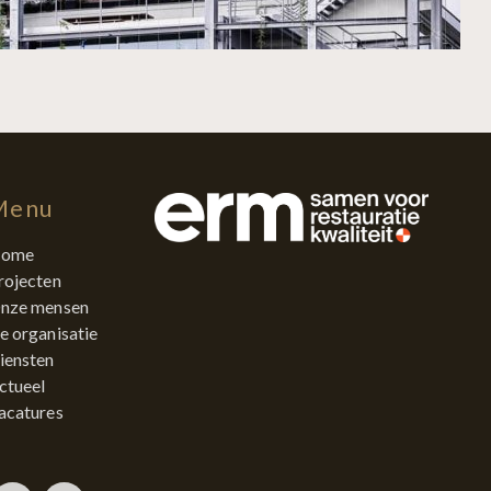
Menu
ome
rojecten
nze mensen
e organisatie
iensten
ctueel
acatures