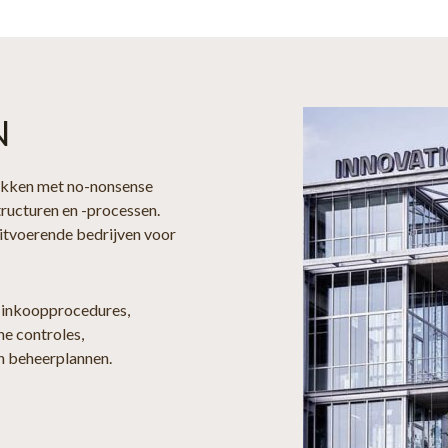
N
ukken met no-nonsense
ructuren en -processen.
uitvoerende bedrijven voor
 inkoopprocedures,
he controles,
en beheerplannen.