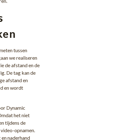
ren.
s
ken
 meten tussen
gaan we realiseren
e de afstand en de
ig. De tag kan de
ge afstand en
gd en wordt
door Dynamic
mdat het niet
en tijdens de
r video-opnamen.
t en naderhand