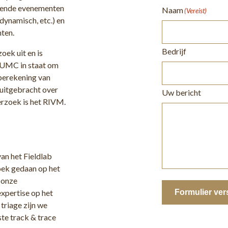
illende evenementen
Naam
(Vereist)
 dynamisch, etc.) en
ten.
Bedrijf
oek uit en is
 UMC in staat om
berekening van
 uitgebracht over
Uw bericht
erzoek is het RIVM.
an het Fieldlab
oek gedaan op het
 onze
Formulier ver
xpertise op het
triage zijn we
te track & trace