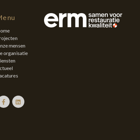
Menu
ome
rojecten
nze mensen
e organisatie
iensten
ctueel
acatures