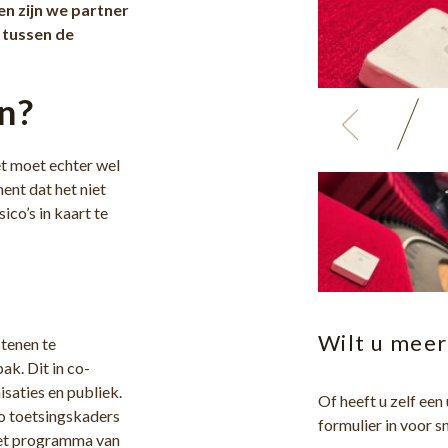
en zijn we partner
 tussen de
n?
et moet echter wel
ent dat het niet
co’s in kaart te
Wilt u meer
tenen te
ak. Dit in co-
saties en publiek.
Of heeft u zelf een
o toetsingskaders
formulier in voor sn
Het programma van