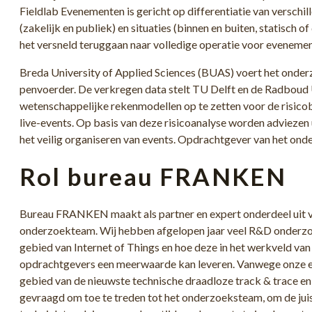
Fieldlab Evenementen is gericht op differentiatie van versch
(zakelijk en publiek) en situaties (binnen en buiten, statisch of
het versneld teruggaan naar volledige operatie voor evenemen
Breda University of Applied Sciences (BUAS) voert het onderz
penvoerder. De verkregen data stelt TU Delft en de Radboud
wetenschappelijke rekenmodellen op te zetten voor de risico
live-events. Op basis van deze risicoanalyse worden adviezen
het veilig organiseren van events. Opdrachtgever van het ond
Rol bureau FRANKEN
Bureau FRANKEN maakt als partner en expert onderdeel uit v
onderzoekteam. Wij hebben afgelopen jaar veel R&D onderz
gebied van Internet of Things en hoe deze in het werkveld van
opdrachtgevers een meerwaarde kan leveren. Vanwege onze e
gebied van de nieuwste technische draadloze track & trace en 
gevraagd om toe te treden tot het onderzoeksteam, om de juis