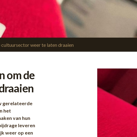
cultuursector weer te laten draaien
n om de
 draaien
 gerelateerde
n het
maken van hun
bijdrage leveren
ijk weer op een