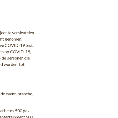
ject te versleutelen
cht genomen.
eve COVID-19 test.
rden op COVID-19,
 de personen die
wd worden, tot
 de event-branche,
Jaarbeurs 500 pax
e entertainment 500