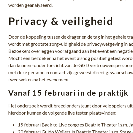
worden geanalyseerd.
Privacy & veiligheid
Door de koppeling tussen de drager en de tag in het gehele tra
wordt met grootste zorgvuldigheid de privacywetgeving in a
Bezoekers overleggen voorafgaand aan het event een negati
Mocht een bezoeker na het event alsnog positief getest wo
dan kunnen -onder toezicht van de GGD vertrouwenspersoon-
met deze persoon in contact zijn geweest direct gewaarschu
twee weken na het evenement.
Vanaf 15 februari in de praktijk
Het onderzoek wordt breed ondersteunt door vele spelers uit
hierdoor kunnen de volgende live testen plaatsvinden:
15 februari Back to Live congres Beatrix Theater i.s.m. 
20 februari Guido Weijers in Beatrix Theater i.s.m. Stag