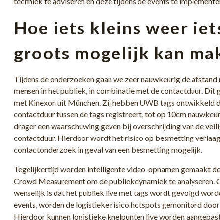
techniek te adviseren en deze tijdens de events te implemente
Hoe iets kleins weer iet
groots mogelijk kan ma
Tijdens de onderzoeken gaan we zeer nauwkeurig de afstand
mensen in het publiek, in combinatie met de contactduur. Dit 
met Kinexon uit München. Zij hebben UWB tags ontwikkeld di
contactduur tussen de tags registreert, tot op 10cm nauwkeur
drager een waarschuwing geven bij overschrijding van de veili
contactduur. Hierdoor wordt het risico op besmetting verlaa
contactonderzoek in geval van een besmetting mogelijk.
Tegelijkertijd worden intelligente video-opnamen gemaakt 
Crowd Measurement om de publiekdynamiek te analyseren. O
wenselijk is dat het publiek live met tags wordt gevolgd word
events, worden de logistieke risico hotspots gemonitord doo
Hierdoor kunnen logistieke knelpunten live worden aangepas