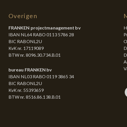
Overigen
FRANKEN projectmanagement bv
H
IBAN NL64 RABO 0113 5786 28
P
BIC RABONL2U
O
KvK nr. 17119089
D
BTW nr. 8096.30.734.B.01
D
A
V
bureau FRANKEN bv
IBAN NL03 RABO 0119 3865 34
BIC RABONL2U
KvK nr. 55393659
BTW nr. 8516.86.138.B.01